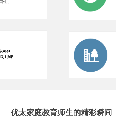
国性、
包教包
1对1协助
优太家庭教育师生的精彩瞬间