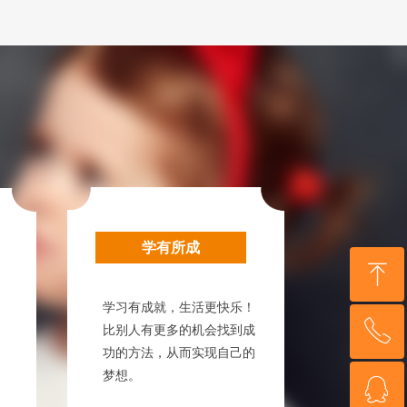
学有所成
ꁸ
学习有成就，生活更快乐！
ꂅ
回到顶部
比别人有更多的机会找到成
功的方法，从而实现自己的
梦想。
ꁗ
17365128389