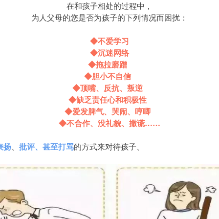
在和孩子相处的过程中，
为人父母的您是否为孩子的下列情况而困扰：
◆不爱学习
◆沉迷网络
◆拖拉磨蹭
◆胆小不自信
◆顶嘴、反抗、叛逆
◆缺乏责任心和积极性
◆爱发脾气、哭闹、哼唧
◆不合作、没礼貌、撒谎……
表扬
、
批评、
甚至打骂
的方式来对待孩子、