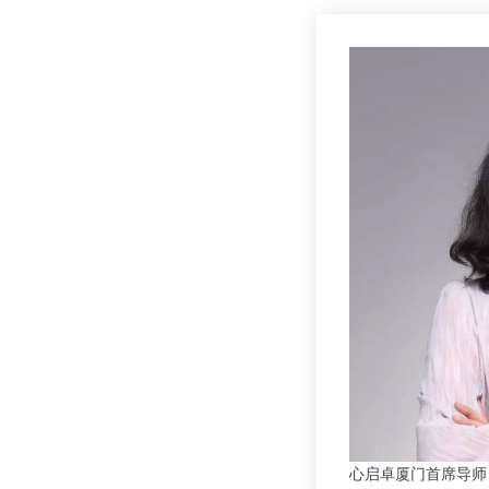
心启卓厦门首席导师