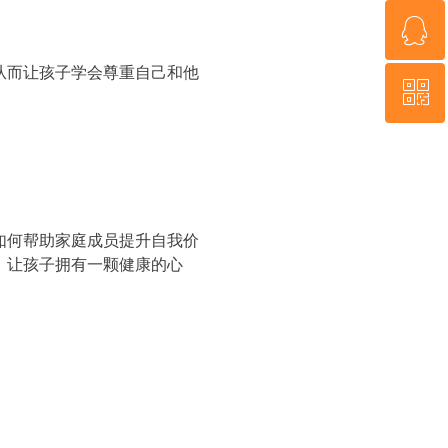
ꁗ
13810359829
从而让孩子学会尊重自己和他
ꀥ
QQ客服
微信二维码
。
如何帮助家庭成员提升自我价
，让孩子拥有一颗健康的心