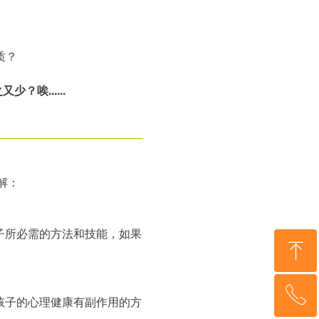
质？
唉......
解：
子所必需的方法和技能，如果
ꁸ
ꂅ
回到顶部
孩子的心理健康有副作用的方